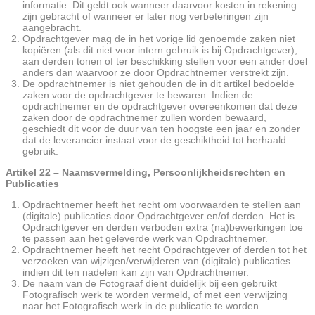
informatie. Dit geldt ook wanneer daarvoor kosten in rekening
zijn gebracht of wanneer er later nog verbeteringen zijn
aangebracht.
Opdrachtgever mag de in het vorige lid genoemde zaken niet
kopiëren (als dit niet voor intern gebruik is bij Opdrachtgever),
aan derden tonen of ter beschikking stellen voor een ander doel
anders dan waarvoor ze door Opdrachtnemer verstrekt zijn.
De opdrachtnemer is niet gehouden de in dit artikel bedoelde
zaken voor de opdrachtgever te bewaren. Indien de
opdrachtnemer en de opdrachtgever overeenkomen dat deze
zaken door de opdrachtnemer zullen worden bewaard,
geschiedt dit voor de duur van ten hoogste een jaar en zonder
dat de leverancier instaat voor de geschiktheid tot herhaald
gebruik.
Artikel 22 – Naamsvermelding, Persoonlijkheidsrechten en
Publicaties
Opdrachtnemer heeft het recht om voorwaarden te stellen aan
(digitale) publicaties door Opdrachtgever en/of derden. Het is
Opdrachtgever en derden verboden extra (na)bewerkingen toe
te passen aan het geleverde werk van Opdrachtnemer.
Opdrachtnemer heeft het recht Opdrachtgever of derden tot het
verzoeken van wijzigen/verwijderen van (digitale) publicaties
indien dit ten nadelen kan zijn van Opdrachtnemer.
De naam van de Fotograaf dient duidelijk bij een gebruikt
Fotografisch werk te worden vermeld, of met een verwijzing
naar het Fotografisch werk in de publicatie te worden