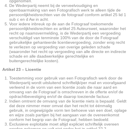
opgenomen.
De Wederpartij neemt bij de verveelvoudiging en
openbaarmaking van een Fotografisch werk te alleen tijde de
persoonlijkheidsrechten van de fotograaf conform artikel 25 lid 1
sub c en d Aw in acht.
Voor iedere inbreuk op de aan de Fotograaf toekomende
persoonlijkheidsrechten ex artikel 25 Auteurswet, waaronder het
recht op naamsvermelding, is de Wederpartij een vergoeding
verschuldigd van tenminste 100% van de door de Fotograaf
gebruikelijke gehanteerde licentievergoeding, zonder enig recht
te verliezen op vergoeding van overige geleden schade
(waaronder het recht op vergoeding van alle directe en indirecte
schade en alle daadwerkelijke gerechtelijke en
buitengerechtelijke kosten).
Artikel 23 – Licentie
Toestemming voor gebruik van een Fotografisch werk door de
Wederpartij wordt uitsluitend schriftelijk/per mail en voorafgaand
verleend in de vorm van een licentie zoals die naar aard en
omvang van de Fotograaf is omschreven in de offerte en/of de
opdrachtbevestiging en/of de daarop toeziende factuur.
Indien omtrent de omvang van de licentie niets is bepaald. Geldt
dat deze nimmer meer omvat dan het recht tot éénmalig
gebruik, in ongewijzigde vorm ten behoeve van een doel, oplage
en wijze zoals partijen bij het aangaan van de overeenkomst
conform het begrip van de Fotograaf, hebben bedoeld.
Exclusieve exploitatie moet altijd expliciet schriftelijk overeen
worden gekomen en valt niet onder het in artikel 22.2