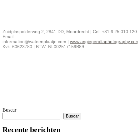
Zuidplaspolderweg 2, 2841 DD, Moordrecht | Cel: +31 6 25 010 120
Email:
information@wateenplaatje.com |
www.angieperaltaphotography.com
Kvk: 60623780 | BTW: NL002517159B89
Buscar
Buscar
Recente berichten