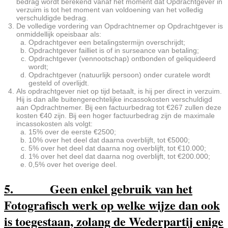
bedrag wordt berekend vanaf het moment dat Opdrachtgever in
verzuim is tot het moment van voldoening van het volledig
verschuldigde bedrag.
De volledige vordering van Opdrachtnemer op Opdrachtgever is
onmiddellijk opeisbaar als:
Opdrachtgever een betalingstermijn overschrijdt;
Opdrachtgever failliet is of in surseance van betaling;
Opdrachtgever (vennootschap) ontbonden of geliquideerd
wordt;
Opdrachtgever (natuurlijk persoon) onder curatele wordt
gesteld of overlijdt.
Als opdrachtgever niet op tijd betaalt, is hij per direct in verzuim.
Hij is dan alle buitengerechtelijke incassokosten verschuldigd
aan Opdrachtnemer. Bij een factuurbedrag tot €267 zullen deze
kosten €40 zijn. Bij een hoger factuurbedrag zijn de maximale
incassokosten als volgt:
15% over de eerste €2500;
10% over het deel dat daarna overblijft, tot €5000;
5% over het deel dat daarna nog overblijft, tot €10.000;
1% over het deel dat daarna nog overblijft, tot €200.000;
0,5% over het overige deel.
5. Geen enkel gebruik van het
Fotografisch werk op welke wijze dan ook
is toegestaan, zolang de Wederpartij enige