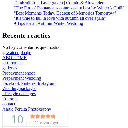
Tuinbruiloft in Bodegraven | Connie & Alexander
“The Fire of Romance is contrasted at best by Winter’s Chill”
“Best Moments Today, Dearest of Memories Tomorrow”
“It’s time to fall in love with autumn all over again”
9 Tips for an Autumn-Winter Wedding
Recente reacties
No hay comentarios que mostrar.
@wateenplaatje
ABOUT ME
testimonials
galleries
Prepayment shoot
Prepayment Wedding
Facebook
Pinterest
Instagram
Wedding packages
Lifestyle packages
Editorial
contact
Angie Peralta Photography